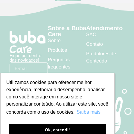
Sobre a Buba
Atendimento
Care
SAC
Sobre
Contato
Produtos
Produtores de
Fique por dentro
Perguntas
das novidades!
Conteúdo
frequentes
Política de
Utilizamos cookies para oferecer melhor
Utilizamos cookies para oferecer melhor
Enviar
privacidade
experiência, melhorar o desempenho, analisar
experiência, melhorar o desempenho, analisar
como você interage em nosso site e
como você interage em nosso site e
personalizar conteúdo. Ao utilizar este site, você
personalizar conteúdo. Ao utilizar este site, você
concorda com o uso de cookies.
concorda com o uso de cookies.
Saiba mais
Saiba mais
Ok, entendi!
Ok, entendi!