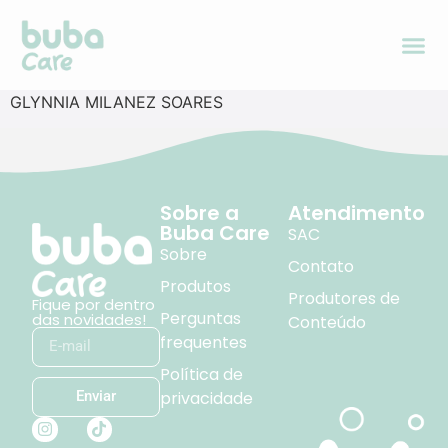
GLYNNIA MILANEZ SOARES
Sobre a
Atendimento
Buba Care
SAC
Sobre
Contato
Produtos
Produtores de
Fique por dentro
Perguntas
das novidades!
Conteúdo
frequentes
Política de
privacidade
Enviar