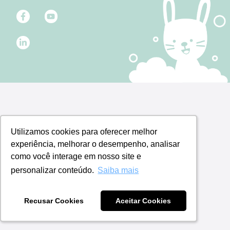
Utilizamos cookies para oferecer melhor
Utilizamos cookies para oferecer melhor
experiência, melhorar o desempenho, analisar
experiência, melhorar o desempenho, analisar
como você interage em nosso site e
como você interage em nosso site e
personalizar conteúdo.
personalizar conteúdo.
Saiba mais
Saiba mais
Recusar Cookies
Recusar Cookies
Aceitar Cookies
Aceitar Cookies