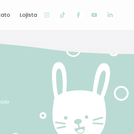
tato
Lojista
eúdo