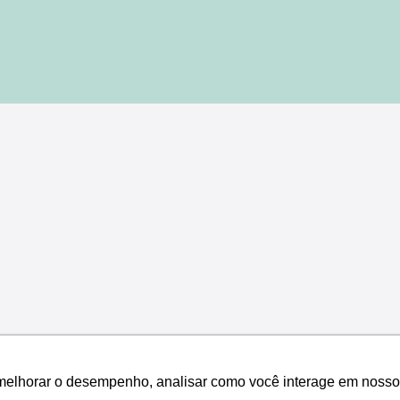
melhorar o desempenho, analisar como você interage em nosso sit
melhorar o desempenho, analisar como você interage em nosso sit