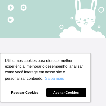
Utilizamos cookies para oferecer melhor
Utilizamos cookies para oferecer melhor
experiência, melhorar o desempenho, analisar
experiência, melhorar o desempenho, analisar
como você interage em nosso site e
como você interage em nosso site e
personalizar conteúdo.
personalizar conteúdo.
Saiba mais
Saiba mais
Recusar Cookies
Recusar Cookies
Aceitar Cookies
Aceitar Cookies