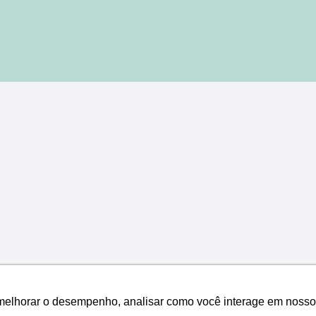
melhorar o desempenho, analisar como você interage em nosso sit
melhorar o desempenho, analisar como você interage em nosso sit