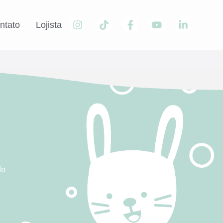
ntato
Lojista
do