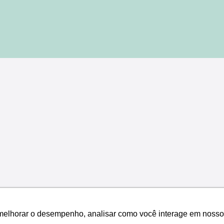
melhorar o desempenho, analisar como você interage em nosso sit
melhorar o desempenho, analisar como você interage em nosso sit