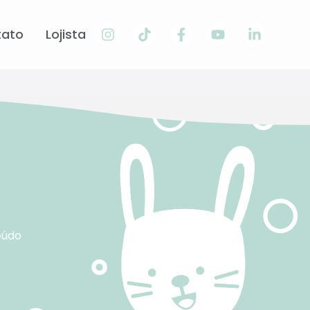
tato
Lojista
eúdo