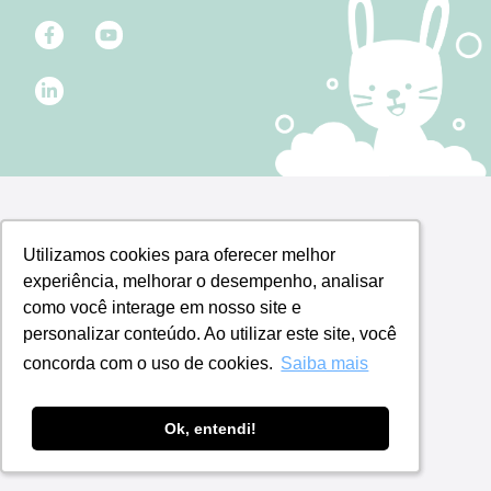
Utilizamos cookies para oferecer melhor
Utilizamos cookies para oferecer melhor
experiência, melhorar o desempenho, analisar
experiência, melhorar o desempenho, analisar
como você interage em nosso site e
como você interage em nosso site e
personalizar conteúdo. Ao utilizar este site, você
personalizar conteúdo. Ao utilizar este site, você
concorda com o uso de cookies.
concorda com o uso de cookies.
Saiba mais
Saiba mais
Ok, entendi!
Ok, entendi!