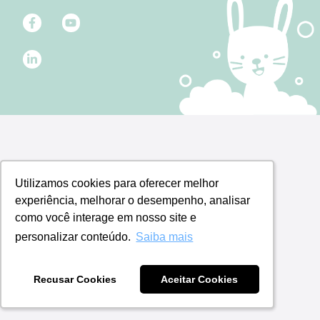
Utilizamos cookies para oferecer melhor
Utilizamos cookies para oferecer melhor
experiência, melhorar o desempenho, analisar
experiência, melhorar o desempenho, analisar
como você interage em nosso site e
como você interage em nosso site e
personalizar conteúdo.
personalizar conteúdo.
Saiba mais
Saiba mais
Recusar Cookies
Recusar Cookies
Aceitar Cookies
Aceitar Cookies