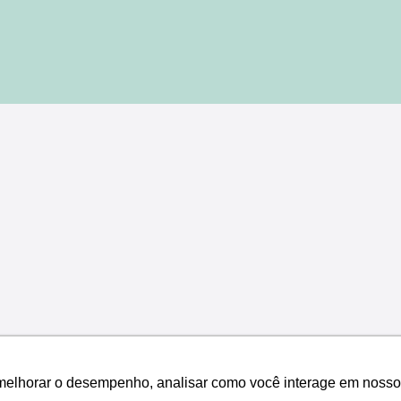
melhorar o desempenho, analisar como você interage em nosso sit
melhorar o desempenho, analisar como você interage em nosso sit