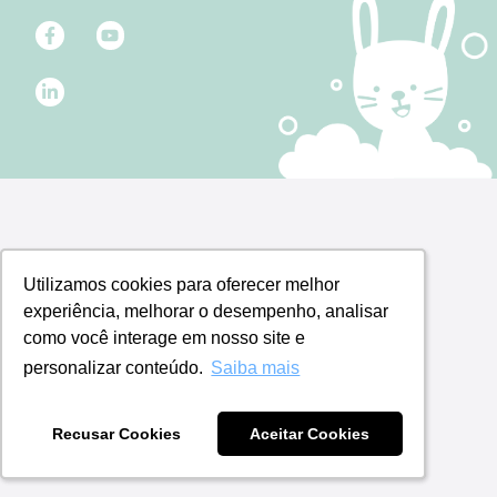
Utilizamos cookies para oferecer melhor
Utilizamos cookies para oferecer melhor
experiência, melhorar o desempenho, analisar
experiência, melhorar o desempenho, analisar
como você interage em nosso site e
como você interage em nosso site e
personalizar conteúdo.
personalizar conteúdo.
Saiba mais
Saiba mais
Recusar Cookies
Recusar Cookies
Aceitar Cookies
Aceitar Cookies