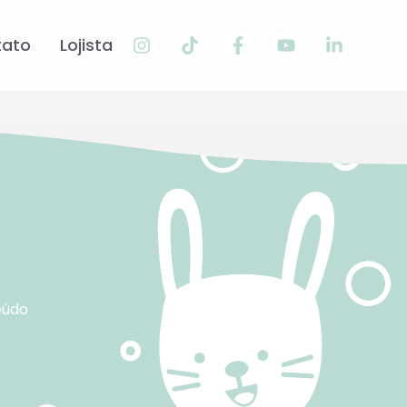
tato
Lojista
eúdo