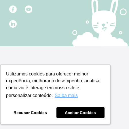
Utilizamos cookies para oferecer melhor
Utilizamos cookies para oferecer melhor
experiência, melhorar o desempenho, analisar
experiência, melhorar o desempenho, analisar
como você interage em nosso site e
como você interage em nosso site e
personalizar conteúdo.
personalizar conteúdo.
Saiba mais
Saiba mais
Recusar Cookies
Recusar Cookies
Aceitar Cookies
Aceitar Cookies