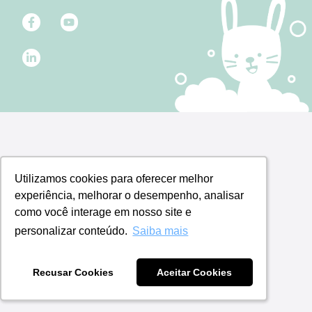
Utilizamos cookies para oferecer melhor
Utilizamos cookies para oferecer melhor
experiência, melhorar o desempenho, analisar
experiência, melhorar o desempenho, analisar
como você interage em nosso site e
como você interage em nosso site e
personalizar conteúdo.
personalizar conteúdo.
Saiba mais
Saiba mais
Recusar Cookies
Recusar Cookies
Aceitar Cookies
Aceitar Cookies