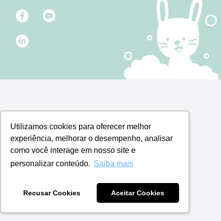
Utilizamos cookies para oferecer melhor
Utilizamos cookies para oferecer melhor
experiência, melhorar o desempenho, analisar
experiência, melhorar o desempenho, analisar
como você interage em nosso site e
como você interage em nosso site e
personalizar conteúdo.
personalizar conteúdo.
Saiba mais
Saiba mais
Recusar Cookies
Recusar Cookies
Aceitar Cookies
Aceitar Cookies