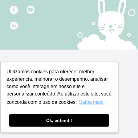
Utilizamos cookies para oferecer melhor
Utilizamos cookies para oferecer melhor
experiência, melhorar o desempenho, analisar
experiência, melhorar o desempenho, analisar
como você interage em nosso site e
como você interage em nosso site e
personalizar conteúdo. Ao utilizar este site, você
personalizar conteúdo. Ao utilizar este site, você
concorda com o uso de cookies.
concorda com o uso de cookies.
Saiba mais
Saiba mais
Ok, entendi!
Ok, entendi!