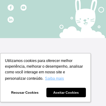
Utilizamos cookies para oferecer melhor
Utilizamos cookies para oferecer melhor
experiência, melhorar o desempenho, analisar
experiência, melhorar o desempenho, analisar
como você interage em nosso site e
como você interage em nosso site e
personalizar conteúdo.
personalizar conteúdo.
Saiba mais
Saiba mais
Recusar Cookies
Recusar Cookies
Aceitar Cookies
Aceitar Cookies