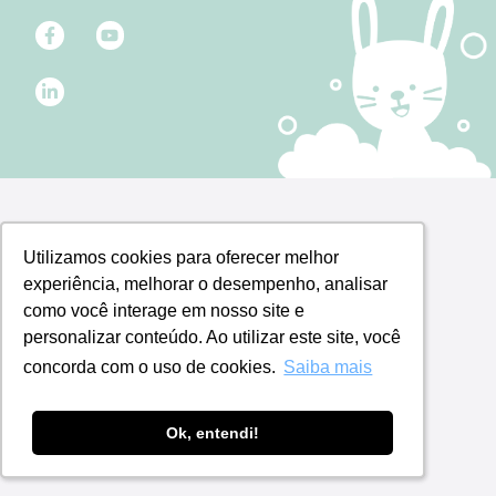
Utilizamos cookies para oferecer melhor
Utilizamos cookies para oferecer melhor
experiência, melhorar o desempenho, analisar
experiência, melhorar o desempenho, analisar
como você interage em nosso site e
como você interage em nosso site e
personalizar conteúdo. Ao utilizar este site, você
personalizar conteúdo. Ao utilizar este site, você
concorda com o uso de cookies.
concorda com o uso de cookies.
Saiba mais
Saiba mais
Ok, entendi!
Ok, entendi!