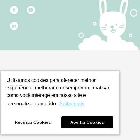
Utilizamos cookies para oferecer melhor
Utilizamos cookies para oferecer melhor
experiência, melhorar o desempenho, analisar
experiência, melhorar o desempenho, analisar
como você interage em nosso site e
como você interage em nosso site e
personalizar conteúdo.
personalizar conteúdo.
Saiba mais
Saiba mais
Recusar Cookies
Recusar Cookies
Aceitar Cookies
Aceitar Cookies