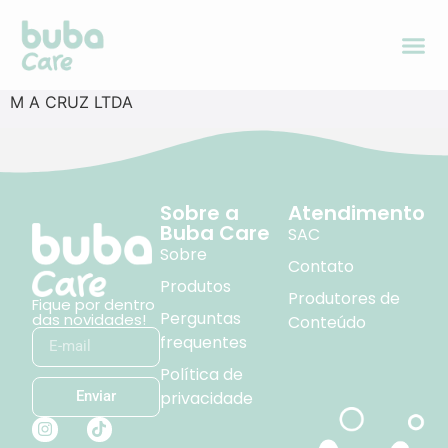
M A CRUZ LTDA
Sobre a
Atendimento
Buba Care
SAC
Sobre
Contato
Produtos
Produtores de
Fique por dentro
Perguntas
das novidades!
Conteúdo
frequentes
Política de
privacidade
Enviar