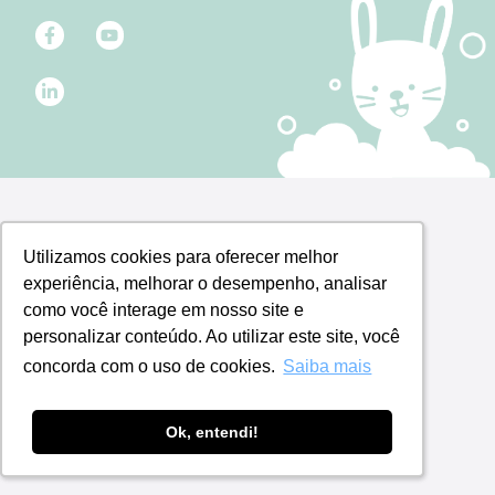
Utilizamos cookies para oferecer melhor
Utilizamos cookies para oferecer melhor
experiência, melhorar o desempenho, analisar
experiência, melhorar o desempenho, analisar
como você interage em nosso site e
como você interage em nosso site e
personalizar conteúdo. Ao utilizar este site, você
personalizar conteúdo. Ao utilizar este site, você
concorda com o uso de cookies.
concorda com o uso de cookies.
Saiba mais
Saiba mais
Ok, entendi!
Ok, entendi!