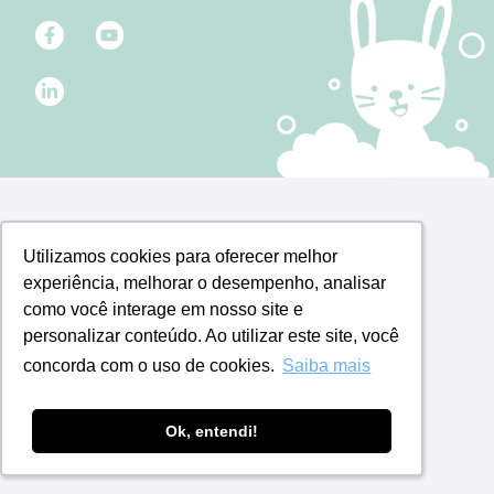
Utilizamos cookies para oferecer melhor
Utilizamos cookies para oferecer melhor
experiência, melhorar o desempenho, analisar
experiência, melhorar o desempenho, analisar
como você interage em nosso site e
como você interage em nosso site e
personalizar conteúdo. Ao utilizar este site, você
personalizar conteúdo. Ao utilizar este site, você
concorda com o uso de cookies.
concorda com o uso de cookies.
Saiba mais
Saiba mais
Ok, entendi!
Ok, entendi!