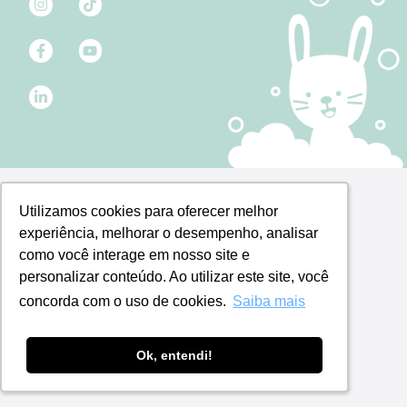
Utilizamos cookies para oferecer melhor
Utilizamos cookies para oferecer melhor
experiência, melhorar o desempenho, analisar
experiência, melhorar o desempenho, analisar
como você interage em nosso site e
como você interage em nosso site e
personalizar conteúdo. Ao utilizar este site, você
personalizar conteúdo. Ao utilizar este site, você
concorda com o uso de cookies.
concorda com o uso de cookies.
Saiba mais
Saiba mais
Ok, entendi!
Ok, entendi!