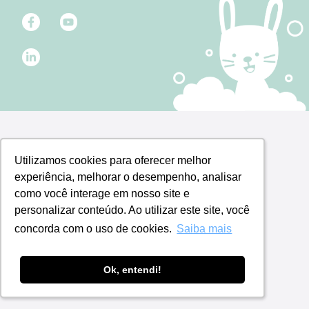
Utilizamos cookies para oferecer melhor
Utilizamos cookies para oferecer melhor
experiência, melhorar o desempenho, analisar
experiência, melhorar o desempenho, analisar
como você interage em nosso site e
como você interage em nosso site e
personalizar conteúdo. Ao utilizar este site, você
personalizar conteúdo. Ao utilizar este site, você
concorda com o uso de cookies.
concorda com o uso de cookies.
Saiba mais
Saiba mais
Ok, entendi!
Ok, entendi!