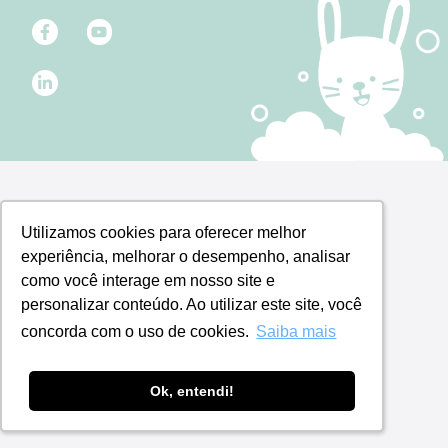
Utilizamos cookies para oferecer melhor
Utilizamos cookies para oferecer melhor
experiência, melhorar o desempenho, analisar
experiência, melhorar o desempenho, analisar
como você interage em nosso site e
como você interage em nosso site e
personalizar conteúdo. Ao utilizar este site, você
personalizar conteúdo. Ao utilizar este site, você
concorda com o uso de cookies.
concorda com o uso de cookies.
Saiba mais
Saiba mais
Ok, entendi!
Ok, entendi!